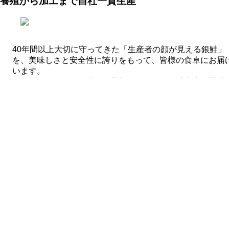
養殖から加工まで自社一貫生産
40年間以上大切に守ってきた「生産者の顔が見える銀鮭」
を、美味しさと安全性に誇りをもって、皆様の食卓にお届
います。
「銀王」となるべき稚魚を見極めること、銀鮭本来の旨味
き出す餌にこだわること、スピード水揚げ・加工など、創
初から一貫体制をとることで変わらぬ鮮度と美味しさを約
ます。
詳しくみる
MENU